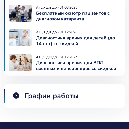
линзами, принимать душ, мыть голову. За
Акція діє до - 31.03.2025
несколько дней до того момента, как вы планируете
Фиксация ИОЛ методом подшивания
Бесплатный осмотр пациентов с
4300 грн
заменить хрусталик глаза, избегайте тяжелых
диагнозом катаракта
физических нагрузок, откажитесь от курения и
алкоголя. Если интересуют вопросы по поводу
Акція діє до - 31.12.2026
Диагностика зрения для детей (до
операции, можете позвонить офтальмологу и
14 лет) со скидкой
проконсультироваться.
Акція діє до - 31.12.2026
Как происходит замена
Диагностика зрения для ВПЛ,
военных и пенсионеров со скидкой
хрусталика глаза?
Операция факоэмульсификация на хрусталик в
График работы
центре офтальмологии «Прозрение» является
современной и безопасной процедурой,
позволяющей восстановить четкое зрение. Замена
выполняется с использованием анестезии, поэтому