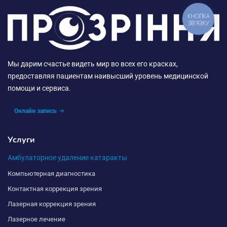
пациент не испытывает боли. Процесс проходит в
несколько этапов:
КНОПКА
ЗВ'ЯЗКУ
Подготовка. Глаз обезболивается специальными
каплями, а веко фиксируется.
Микрохирургия и создание надреза. Во время
Мы дарим счастье видеть мир во всех его красках,
операционного процесса хирург делает
предоставляя пациентам наивысший уровень медицинской
небольшой разрез на роговице.
помощи и сервиса.
Удаление помутневшего хрусталика. С помощью
лазера или ультразвука (факоэмульсификации)
Онлайн запись
он раздробляется и удаляется из глаза.
Офтальмологи заменяют его на искусственную
Услуги
линзу.
Имплантация ИОЛ на замену хрусталику. Врачи
Амбулаторное удаление катаракты
имплантируют гибкую искусственную
Компьютерная диагностика
интраокулярную линзу, которая восстанавливает
Контактная коррекция зрения
четкость зрения. Замена глазного хрусталика
Лазерная коррекция зрения
при катаракте в Запорожье выполняется быстро
и безболезненно.
Лазерное лечение