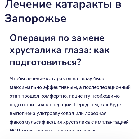
Лечение катаракты в
имплантацией Трифокальной
асферической ИОЛ Acrysof
Запорожье
(производство Alcon Laboratories, USA)
TFNT3.0
78 500 грн
Операция по замене
ФЭК AcrySof PanOptix Toric
Факоэмульсификация катаракты с
хрусталика глаза: как
имплантацией Трифокальной
асферической ИОЛ Acrysof
подготовиться?
(производство Alcon Laboratories, USA)
TFNT4.0,5.0,6.0
88 700 грн
Чтобы лечение катаракты на глазу было
максимально эффективным, а послеоперационный
ФЭК ИОЛ AcrySof IQ Vivity
с
расширенным фокусным диапазоном
этап прошел комфортно, пациенту необходимо
(Alcon Laboratories, USA)
подготовиться к операции. Перед тем, как будет
58 500 грн
выполнена ультразвуковая или лазерная
ФЭК ИОЛ AcrySof IQ Vivity Toric
с
факоэмульсификация хрусталика с имплантацией
расширенным фокусным диапазоном
и коррекцией роговичного
ИОЛ, стоит сделать несколько шагов:
астигматизма (Alcon Laboratories, USA)