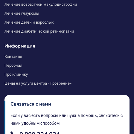
Лечение возрастной макулодистрофии
Разрез после лечения и на искусственную
Лечение глаукомы
самозатягивается, и дополнительных швов обычно
Лечение детей и взрослых
не требуется. Имплантация хрусталика глаза такими
Лечение диабетической ретинопатии
методами не требует госпитализации в
офтальмологическом центре. Пациенты могут
Информация
отправиться домой уже через несколько часов
Контакты
после замены. Это делает процедуру замены
биологической линзы максимально комфортной.
Персонал
Про клинику
Как восстановиться после
Цены на услуги центра «Прозрение»
ультразвуковой
факоэмульсификации
Связаться с нами
катаракты с имплантацией
Если у вас есть вопросы или нужна помощь, свяжитесь с
нами удобным способом
ИОЛ?