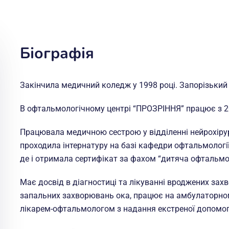
Біографія
Закінчила медичний коледж у 1998 році. Запорізький
В офтальмологічному центрі “ПРОЗРІННЯ” працює з 2
Працювала медичною сестрою у відділенні нейрохірургі
проходила інтернатуру на базі кафедри офтальмології 
де і отримала сертифікат за фахом “дитяча офтальмо
Має досвід в діагностиці та лікуванні вроджених захво
запальних захворювань ока, працює на амбулаторном
лікарем-офтальмологом з надання екстреної допомоги