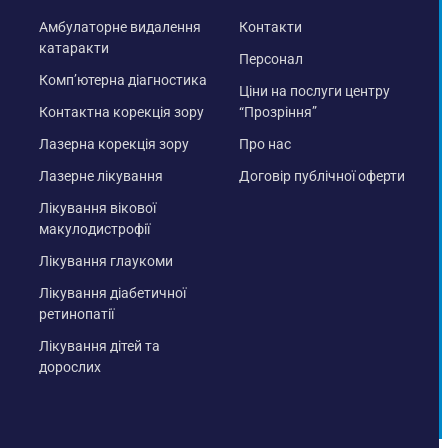
Амбулаторне видалення
Контакти
катаракти
Персонал
Комп’ютерна діагностика
Ціни на послуги центру
Контактна корекція зору
“Прозріння”
Лазерна корекція зору
Про нас
Лазерне лікування
Договір публічної оферти
Лікування вікової
макулодистрофії
Лікування глаукоми
Лікування діабетичної
ретинопатії
Лікування дітей та
дорослих