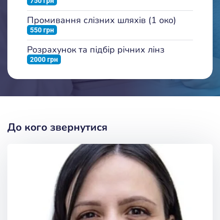
750 грн
Промивання слізних шляхів (1 око)
550 грн
Розрахунок та підбір річних лінз
2000 грн
До кого звернутися