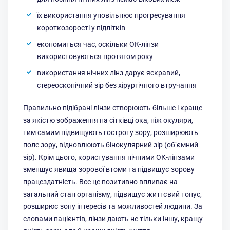
їх використання уповільнює прогресування
короткозорості у підлітків
економиться час, оскільки ОК-лінзи
використовуються протягом року
використання нічних лінз дарує яскравий,
стереоскопічний зір без хірургічного втручання
Правильно підібрані лінзи створюють більше і краще
за якістю зображення на сітківці ока, ніж окуляри,
тим самим підвищують гостроту зору, розширюють
поле зору, відновлюють бінокулярний зір (об’ємний
зір). Крім цього, користування нічними ОК-лінзами
зменшує явища зорової втоми та підвищує зорову
працездатність. Все це позитивно впливає на
загальний стан організму, підвищує життєвий тонус,
розширює зону інтересів та можливостей людини. За
словами пацієнтів, лінзи дають не тільки іншу, кращу