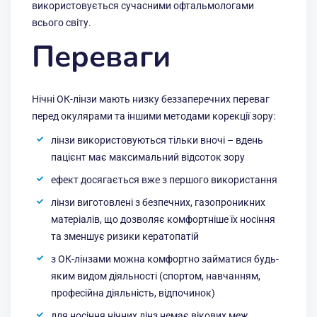
використовується сучасними офтальмологами
всього світу.
Переваги
Нічні ОК-лінзи мають низку беззаперечних переваг
перед окулярами та іншими методами корекції зору:
лінзи використовуються тільки вночі – вдень
пацієнт має максимальний відсоток зору
ефект досягається вже з першого використання
лінзи виготовлені з безпечних, газопроникних
матеріалів, що дозволяє комфортніше їх носіння
та зменшує ризики кератопатій
з ОК-лінзами можна комфортно займатися будь-
яким видом діяльності (спортом, навчанням,
професійна діяльність, відпочинок)
для носіння нічних лінз немає вікових меж