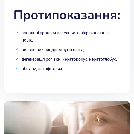
Протипоказання:
запальні процеси переднього відрізка ока та
повік,
виражений синдром сухого ока,
дегенерація рогівки: кератоконус, кератоглобус,
ністагм, лагофтальм.