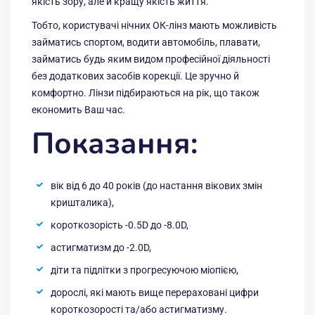
якість зору, але й кращу якість життя.
Тобто, користувачі нічних ОК-лінз мають можливість
займатись спортом, водити автомобіль, плавати,
займатись будь яким видом професійної діяльності
без додаткових засобів корекції. Це зручно й
комфортно. Лінзи підбираються на рік, що також
економить Ваш час.
Показання:
вік від 6 до 40 років (до настання вікових змін
кришталика),
короткозорість -0.5D до -8.0D,
астигматизм до -2.0D,
діти та підлітки з прогресуючою міопією,
дорослі, які мають вище перераховані цифри
короткозорості та/або астигматизму.