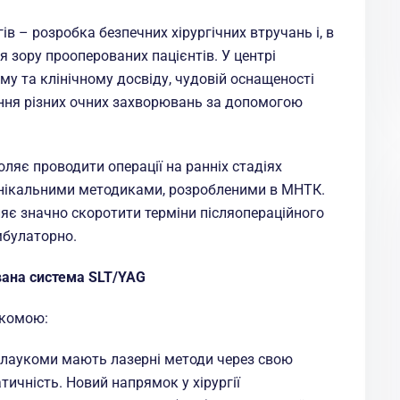
в – розробка безпечних хірургічних втручань і, в
я зору прооперованих пацієнтів. У центрі
у та клінічному досвіду, чудовій оснащеності
ання різних очних захворювань за допомогою
ляє проводити операції на ранніх стадіях
нікальними методиками, розробленими в МНТК.
ляє значно скоротити терміни післяопераційного
мбулаторно.
ована система SLT/YAG
укомою:
 глаукоми мають лазерні методи через свою
тичність. Новий напрямок у хірургії