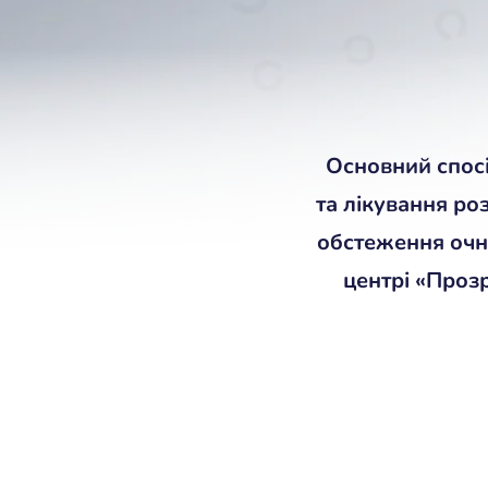
Основний спосі
та лікування ро
обстеження очн
центрі «Прозр