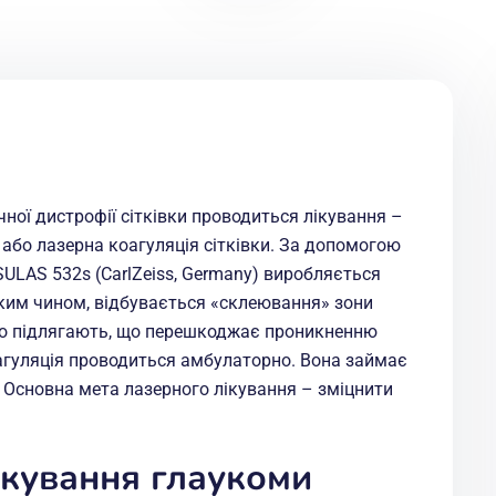
ної дистрофії сітківки проводиться лікування –
 або лазерна коагуляція сітківки. За допомогою
ULAS 532s (CarlZeiss, Germany) виробляється
таким чином, відбувається «склеювання» зони
що підлягають, що перешкоджає проникненню
коагуляція проводиться амбулаторно. Вона займає
. Основна мета лазерного лікування – зміцнити
лікування глаукоми