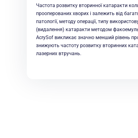
Частота розвитку вторинної катаракти коли
прооперованих хворих і залежить від багать
патології, методу операції, типу використ
(видалення) катаракти методом факоемульс
AcrySof викликає значно менший рівень про
знижують частоту розвитку вторинних кат
лазерних втручань.