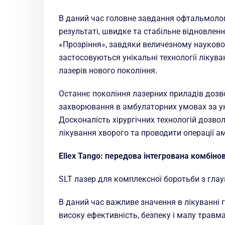
В даний час головне завдання офтальмологі
результаті, швидке та стабільне відновленн
«Прозріння», завдяки величезному науковом
застосовуються унікальні технології лікув
лазерів нового покоління.
Останнє покоління лазерних приладів дозво
захворювання в амбулаторних умовах за у
Досконалість хірургічних технологій дозво
лікування хворого та проводити операції а
Ellex Tango: передова інтегрована комбін
SLT лазер для комплексної боротьби з гла
В даний час важливе значення в лікуванні
високу ефективність, безпеку і малу травма