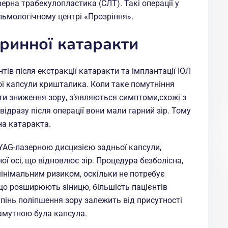
ерна трабекулопластика (СЛТ). Такі операції у
ьмологічному центрі «Прозріння».
оринної катаракти
тів після екстракції катаракти та імплантації ІОЛ
ї капсули кришталика. Коли таке помутніння
ти зниження зору, з’являються симптоми,схожі з
відразу після операції вони мали гарний зір. Тому
на катаракта.
 YAG-лазерною дисцизією задньої капсули,
ї осі, що відновлює зір. Процедура безболісна,
мінімальним ризиком, оскільки не потребує
, що розширюють зіницю, більшість пацієнтів
пінь поліпшення зору залежить від присутності
аламутною була капсула.