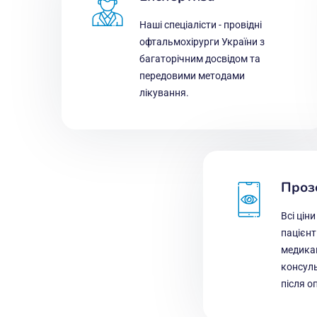
Наші спеціалісти - провідні
офтальмохірурги України з
багаторічним досвідом та
передовими методами
лікування.
Проз
Всі ціни
пацієн
медика
консуль
після о