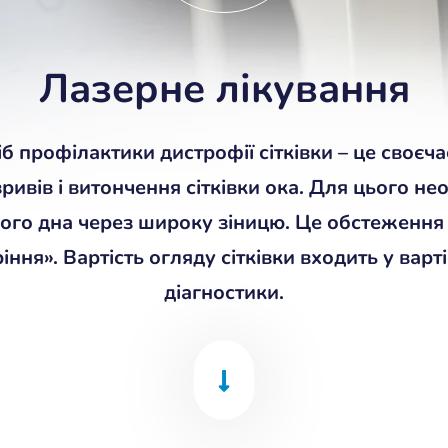
Лазерне лікування
б профілактики дистрофії сітківки – це своєча
зривів і витончення сітківки ока. Для цього не
ого дна через широку зіницю. Це обстеження
іння». Вартість огляду сітківки входить у варт
діагностики.