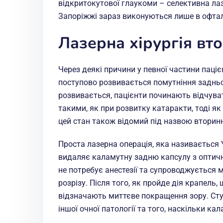
відкритокутової глаукоми – селективна лаз
Запоріжжі зараз виконуються лише в офтал
Лазерна хірургія вт
Через деякі причини у певної частини пацієн
поступово розвивається помутніння задньо
розвивається, пацієнти починають відчува
такими, як при розвитку катаракти, тоді як 
цей стан також відомий під назвою вторин
Проста лазерна операція, яка називається
видаляє каламутну задню капсулу з оптично
не потребує анестезії та супроводжується 
розрізу. Після того, як пройде дія крапель
відзначають миттєве покращення зору. Сту
іншої очної патології та того, наскільки к