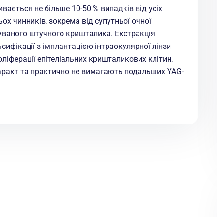
вається не більше 10-50 % випадків від усіх
ох чинників, зокрема від супутньої очної
овуваного штучного кришталика. Екстракція
ифікації з імплантацією інтраокулярної лінзи
ліферації епітеліальних кришталикових клітин,
аракт та практично не вимагають подальших YAG-