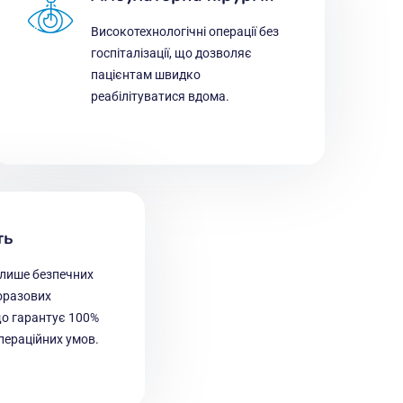
Високотехнологічні операції без
госпіталізації, що дозволяє
пацієнтам швидко
реабілітуватися вдома.
ть
лише безпечних
норазових
що гарантує 100%
пераційних умов.