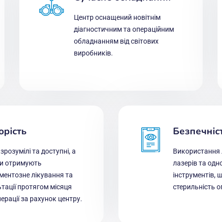
Центр оснащений новітнім
діагностичним та операційним
обладнанням від світових
виробників.
орість
Безпечніс
 зрозумілі та доступні, а
Використання 
ти отримують
лазерів та од
ментозне лікування та
інструментів, 
тації протягом місяця
стерильність о
перації за рахунок центру.