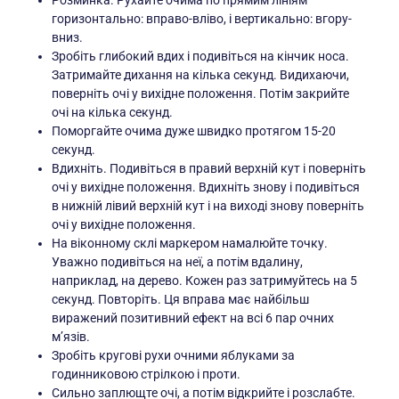
Розминка. Рухайте очима по прямим лініям
горизонтально: вправо-вліво, і вертикально: вгору-
вниз.
Зробіть глибокий вдих і подивіться на кінчик носа.
Затримайте дихання на кілька секунд. Видихаючи,
поверніть очі у вихідне положення. Потім закрийте
очі на кілька секунд.
Поморгайте очима дуже швидко протягом 15-20
секунд.
Вдихніть. Подивіться в правий верхній кут і поверніть
очі у вихідне положення. Вдихніть знову і подивіться
в нижній лівий верхній кут і на виході знову поверніть
очі у вихідне положення.
На віконному склі маркером намалюйте точку.
Уважно подивіться на неї, а потім вдалину,
наприклад, на дерево. Кожен раз затримуйтесь на 5
секунд. Повторіть. Ця вправа має найбільш
виражений позитивний ефект на всі 6 пар очних
м’язів.
Зробіть кругові рухи очними яблуками за
годинниковою стрілкою і проти.
Сильно заплющте очі, а потім відкрийте і розслабте.