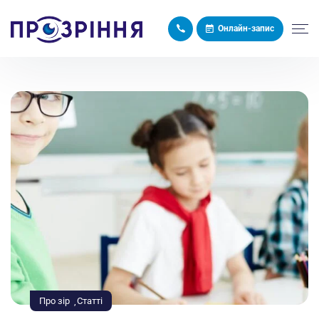
Онлайн-запис
Головна
Блог
Як зберегти здоровий зір школяра
Про зір
Статті