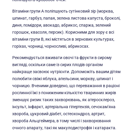
Вітаміни групи А поліпшують сутінковий зір (морква,
шпинат, гарбуз, папая, зелена листова капуста, броколі,
диня, помідори, авокадо, абрикос, спаржа, зелений
горошок, квасоля, персик). Корисними для зору є всі
вітаміни групи В, які містяться в зернових культурах,
горіхах, чорниці, чорносливі, абрикосах.
Рекомендується вживати овочі та фрукти в сирому
вигляді, оскільки саме із сирих плодів організм
найкраще засвоює нутрієнти. Допоможіть вашим дітям
полюбити свіжі яблука, апельсини, моркву, шпинат і
чорницю. Вченими доведено, що переважання в раціоні
рослинної їжі з пониженим кількістю тваринних жирів
зменшує ризик таких захворювань, як атеросклероз,
інсульт, інфаркт, артеріальна гіпертензія, сечокам’яна
хвороба, цукровий діабет, остеохондроз, артрит,
хвороба Альцгеймера, в тому числі і захворювання
очного апарату, такі як макулодистрофія і катаракта.