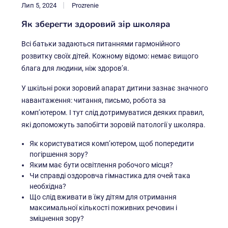
Лип 5, 2024
Prozrenie
Як зберегти здоровий зір школяра
Всі батьки задаються питаннями гармонійного
розвитку своїх дітей. Кожному відомо: немає вищого
блага для людини, ніж здоров’я.
У шкільні роки зоровий апарат дитини зазнає значного
навантаження: читання, письмо, робота за
комп’ютером. І тут слід дотримуватися деяких правил,
які допоможуть запобігти зоровій патології у школяра.
Як користуватися комп’ютером, щоб попередити
погіршення зору?
Яким має бути освітлення робочого місця?
Чи справді оздоровча гімнастика для очей така
необхідна?
Що слід вживати в їжу дітям для отримання
максимальної кількості поживних речовин і
зміцнення зору?