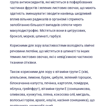
група антиоксидантів, які містяться в пофарбованих
частинах фруктів і зелених листових овочах, що мають
здатність зменшувати і зводити нанівець шкідливий
вплив вільних радикалів в організмі і сприяють
запобіганню більшості випадків сліпоти через
макулодистрофію. Містяться вони в цитрусових,
броколі, моркві, шпинаті, гарбузі.
Корисними для зору властивостями володіють хімічні
речовини лютеїни, що містяться в шпинаті та інших
темних листових овочах, які є невід’ємною частиною
тканини сітківки.
Також корисними для зору є вітаміни групи С (ківі,
апельсини, лимони, буряк, цибуля, зелений горошок,
білокачанна капуста, печінка, картопля, помідори,
яблука, грейпфрут), вітаміни групи Е (соняшникова,
оливкова, кунжутна, лляна, кокосова олії, мигдаль,
волоські горіхи, арахіс, кеш’ю, насіння соняшника), що
поліпшують кровообіг очей.