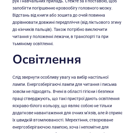
рук і навчальних приладь. Стежте за її поставою, щоб
запобігти погіршенню кровообігу головного мозку.
Відстань від книги або зошита до очей повинна
дорівнювати довжині передпліччя (від ліктьового згину
до кінчиків пальців). Також потрібно виключити
читання у положенні лежачи, в транспорті та при
тьмяному освітленні.
Освітлення
Слід звернути особливу увагу на вибір настільної
лампи. Енергозберігаючі лампи для читання і письма
зовсім не підходять. Вчені в області гігієни і безпеки
праці стверджують, що такі пристрої дають освітлення
яскраво-білого кольору, що являє собою не тільки
додаткове навантаження для очних м’язів, але й сприяє
їх швидкій втомлюваності. Мерехтіння, створюване
енергозберігаючою лампою, хоча і непомітне для