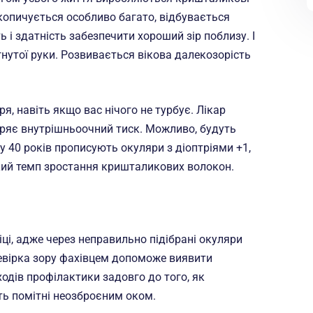
акопичується особливо багато, відбувається
 і здатність забезпечити хороший зір поблизу. І
гнутої руки. Розвивається вікова далекозорість
ря, навіть якщо вас нічого не турбує. Лікар
міряє внутрішньоочний тиск. Можливо, будуть
у 40 років прописують окуляри з діоптріями +1,
такий темп зростання кришталикових волокон.
іці, адже через неправильно підібрані окуляри
ревірка зору фахівцем допоможе виявити
ходів профілактики задовго до того, як
ть помітні неозброєним оком.