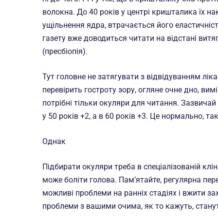
волокна. До 40 років у центрі кришталика їх н
ущільнення ядра, втрачається його еластичність
газету вже доводиться читати на відстані витя
(пресбіопія).
Тут головне не затягувати з відвідуванням ліка
перевірить гостроту зору, огляне очне дно, ви
потрібні тільки окуляри для читання. Зазвичай 
у 50 років +2, а в 60 років +3. Це нормально, 
Однак
Підбирати окуляри треба в спеціалізованій клін
може боліти голова. Пам’ятайте, регулярна пе
можливі проблеми на ранніх стадіях і вжити за
проблеми з вашими очима, як то кажуть, стану