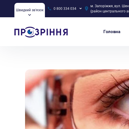
м. Запоріжжя, вул. Шен
0 800 334 034
Швидкий зв'язок
(район центрального а
Головна
Головна
Блог
Болить голова – винні окуляри