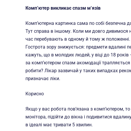
Комп’ютер викликає спазм м’язів
Комп’ютерна картинка сама по собі безпечна для
Тут справа в іншому. Коли ми довго дивимося 
час перебувають в одному й тому ж положенні.
Гострота зору знижується: предмети вдалині п
кажуть, що в молодих людей, у віці до 18 років 
за комп’ютером спазм акомодації трапляється й
робити? Лікар зазвичай у таких випадках рек
призначає ліки.
Корисно
Якщо у вас робота пов’язана з комп’ютером, то
монітора, підійти до вікна і подивитися вдали
в ідеалі має тривати 5 хвилин.