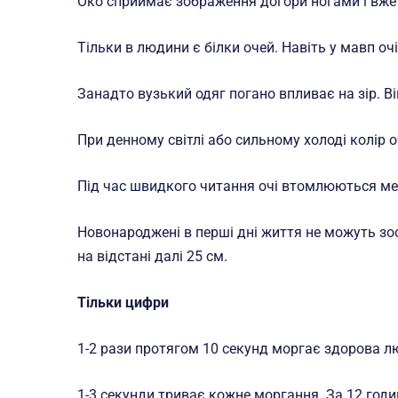
Око сприймає зображення догори ногами і вже 
Тільки в людини є білки очей. Навіть у мавп оч
Занадто вузький одяг погано впливає на зір. Ві
При денному світлі або сильному холоді колір
Під час швидкого читання очі втомлюються мен
Новонароджені в перші дні життя не можуть зо
на відстані далі 25 см.
Тільки цифри
1-2 рази протягом 10 секунд моргає здорова л
1-3 секунди триває кожне моргання. За 12 год