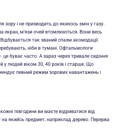
 зору і не призводить до якихось змін у газу.
на екран, м’язи очей втомлюються. Вони весь
 Відбувається так званий спазм акомодації.
еребувають, ніби в тумані. Офтальмологи
– це буває часто. А зараз через тривале сидіння
 у людей віком 30, 40 років і старше. Що
омендує певний режим зорових навантажень і
 кожні півгодини ви маєте відриватися від
ну на якийсь предмет, наприклад дерево. Перерва