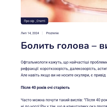
Про зір
Статті
Лип 14, 2024
Prozrenie
Болить голова – в
Офтальмологи кажуть, що найчастіші проблеми,
рефракції: короткозорість, далекозорість, асти
Але навіть якщо ви не носите окуляри, є привід
Після 40 років очі старіють
Часто можна почути такий вислів: “Після 40 рокі
ні до чого! Річ у тім, що в кришталику ока пр