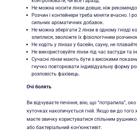
контролювати, чи все гаразд.
Не можна носити лінзи довше, ніж рекомендо
Розчин і контейнери треба міняти вчасно. І 
сильних ароматичних добавок.
Не можна зберігати 2 лінзи в одному гнізді к
злиплися, зволожте їх фізіологічним розчино
Не ходіть у лінзах у басейн, сауну, не плавайте
Не використовуйте лінзи під час застуди та ін
Сучасні лінзи мають бути з високими показн
гнучко повторювати індивідуальну форму ро
розповість фахівець.
Очі болять
Ви відчуваєте печіння, вію, що “потрапила”, око
куточках накопичується гній. Якщо ви до того 
маєте звичку користуватися спільним рушнико
або бактеріальний кон’юнктивіт.