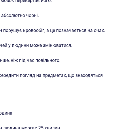
мозок перевертає його.
і абсолютно чорні.
н порушує кровообіг, а це позначається на очах.
 очей у людини може змінюватися.
ше, ніж під час повільного.
середити погляд на предметах, що знаходяться
юдина.
ин людина моргає 25 хвилин.