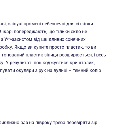
, сліпучі промені небезпечні для сітківки.
Лікарі попереджають, що тільки скло не
о з УФ-захистом від шкідливих сонячних
робку. Якщо ви купите просто пластик, то ви
 тонований пластик зіниця розширюється, і весь
вку. У результаті пошкоджується кришталик,
упувати окуляри з рук на вулиці – темний колір
риблизно раз на півроку треба перевіряти зір і