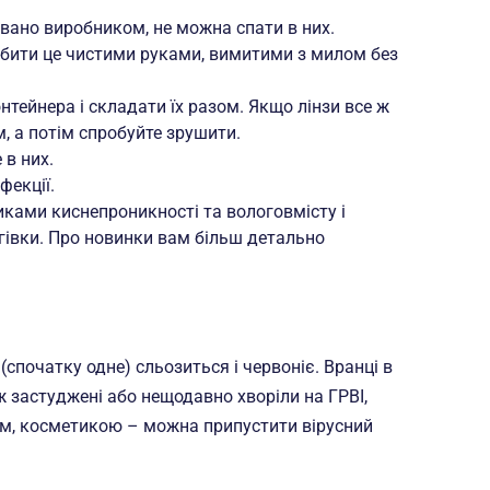
вано виробником, не можна спати в них.
робити це чистими руками, вимитими з милом без
онтейнера і складати їх разом. Якщо лінзи все ж
м, а потім спробуйте зрушити.
 в них.
фекції.
иками киснепроникності та вологовмісту і
гівки. Про новинки вам більш детально
 (спочатку одне) сльозиться і червоніє. Вранці в
ж застуджені або нещодавно хворіли на ГРВІ,
м, косметикою – можна припустити вірусний